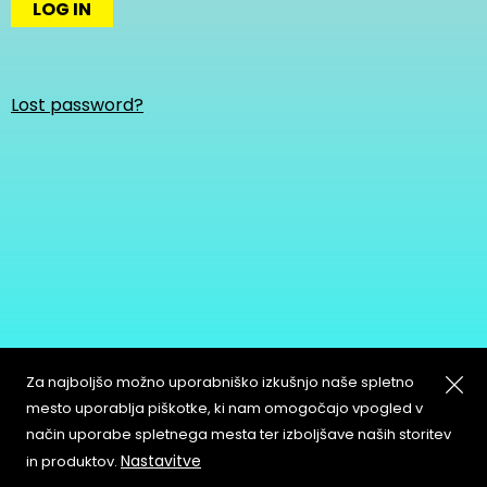
LOG IN
Lost password?
Za najboljšo možno uporabniško izkušnjo naše spletno
mesto uporablja piškotke, ki nam omogočajo vpogled v
način uporabe spletnega mesta ter izboljšave naših storitev
About
Copyleft
Nastavitve
in produktov.
Contact
Terms & Conditions of