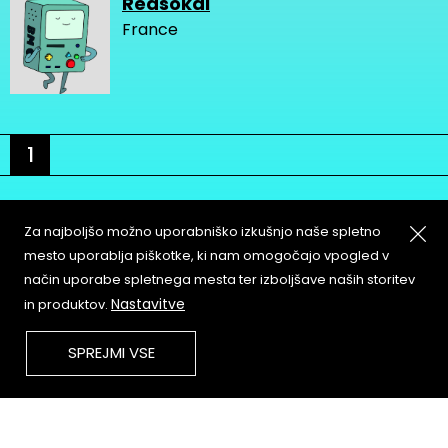
Redsokai
France
1
Za najboljšo možno uporabniško izkušnjo naše spletno
mesto uporablja piškotke, ki nam omogočajo vpogled v
način uporabe spletnega mesta ter izboljšave naših storitev
About
Copyleft
Nastavitve
in produktov.
Contact
Terms & Conditions of
Service
Partners & Supporters
SPREJMI VSE
User Guidelines
Memefest Website Archive