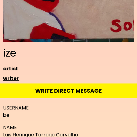
ize
artist
writer
WRITE DIRECT MESSAGE
USERNAME
ize
NAME
Luis Henrique Tarrago Carvalho