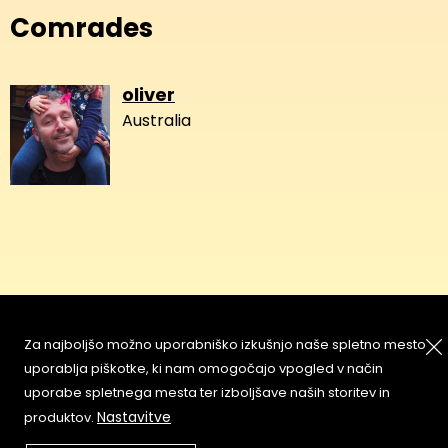
Comrades
oliver
Australia
About
Copyleft
Za najboljšo možno uporabniško izkušnjo naše spletno mesto
Contact
Terms & Conditions of
uporablja piškotke, ki nam omogočajo vpogled v način
Service
Partners & Supporters
uporabe spletnega mesta ter izboljšave naših storitev in
User Guidelines
Nastavitve
produktov.