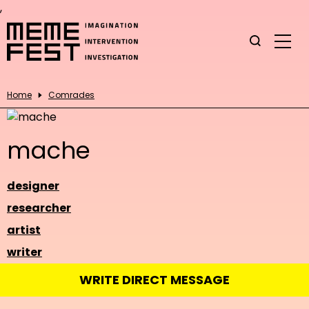
,
Home
Comrades
mache
designer
researcher
artist
writer
WRITE DIRECT MESSAGE