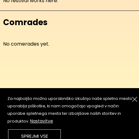
No festival works here.
Comrades
No comerades yet.
Za najboljšo možno uporabniško izkušnjo naše spletno mesto
About
Copyleft
uporablja piškotke, ki nam omogočajo vpogled v način
Contact
Terms & Conditions of
uporabe spletnega mesta ter izboljšave naših storitev in
Service
Partners & Supporters
Nastavitve
produktov.
User Guidelines
SPREJMI VSE