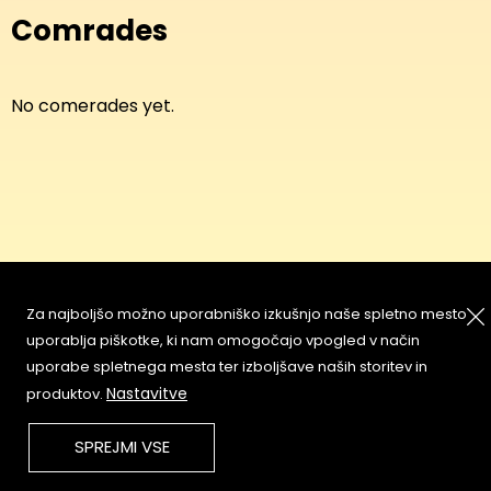
Comrades
No comerades yet.
About
Copyleft
Za najboljšo možno uporabniško izkušnjo naše spletno mesto
Contact
Terms & Conditions of
uporablja piškotke, ki nam omogočajo vpogled v način
Service
Partners & Supporters
uporabe spletnega mesta ter izboljšave naših storitev in
User Guidelines
Nastavitve
produktov.
Memefest Website Archive
SPREJMI VSE