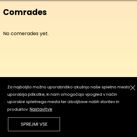
Comrades
No comerades yet.
Za najboljšo možno uporabniško izkušnjo naše spletno mesto
About
Copyleft
uporablja piškotke, ki nam omogočajo vpogled v način
Contact
Terms & Conditions of
uporabe spletnega mesta ter izboljšave naših storitev in
Service
Partners & Supporters
Nastavitve
produktov.
User Guidelines
SPREJMI VSE
Memefest Website Archive