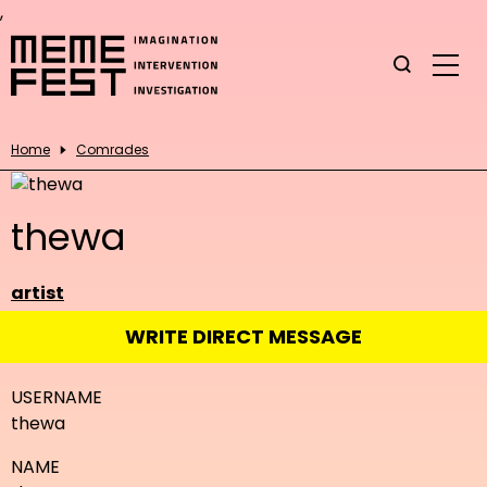
,
Home
Comrades
thewa
artist
WRITE DIRECT MESSAGE
USERNAME
thewa
NAME